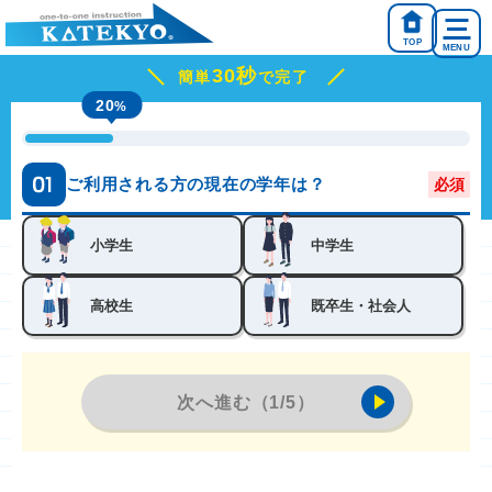
TOP
MENU
30秒
簡単
で完了
ご利用される方の現在の学年は？
必須
小学生
中学生
高校生
既卒生・社会人