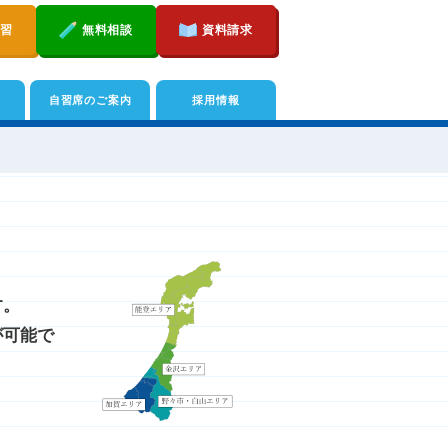
講習
無料相談
資料請求
自習席のご案内
採用情報
す。
が可能で