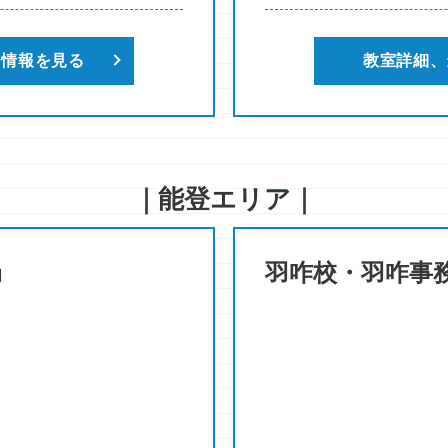
新情報を見る
教室詳細、
｜能登エリア｜
局
羽咋校・羽咋事