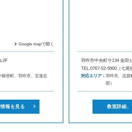
Google mapで開く
ル2F
羽咋市中央町サ134 金田
TEL.0767-52-9900（
中能登町、羽咋市、宝達志
対応エリア
羽咋市、志賀
部）
新情報を見る
教室詳細、