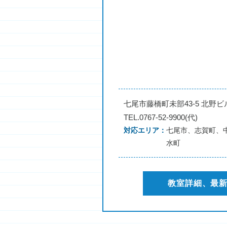
七尾市藤橋町未部43-5 北野ビ
TEL.0767-52-9900(代)
対応エリア
七尾市、志賀町、
水町
教室詳細、最