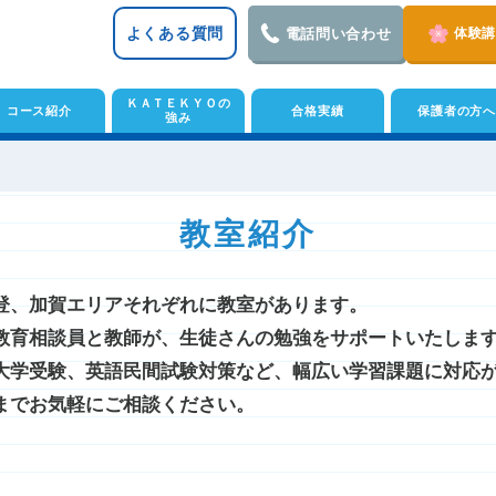
よくある質問
電話問い合わせ
体験
ＫＡＴＥＫＹＯの
コース紹介
合格実績
保護者の方へ
強み
教室紹介
登、加賀エリアそれぞれに教室があります。
教育相談員と教師が、生徒さんの勉強をサポートいたしま
大学受験、英語民間試験対策など、幅広い学習課題に対応
までお気軽にご相談ください。