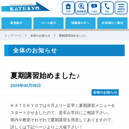
TOP
採用情報
FAQ
TEL
MENU
教室紹介
コース紹介
保護者の方へ
自習席のご案内
トップページ
全体のお知らせ
夏期講習始めました♪
全体のお知らせ
夏期講習始めました♪
2024年06月08日
全体のお知らせ
ＫＡＴＥＫＹＯでは６月より一足早く夏期講習メニューを
スタートさせましたので、是非お早目にご相談下さい。
県内９教室それぞれで夏期講習を用意してありますので、
詳しくは下記ページよりご入場下さい！