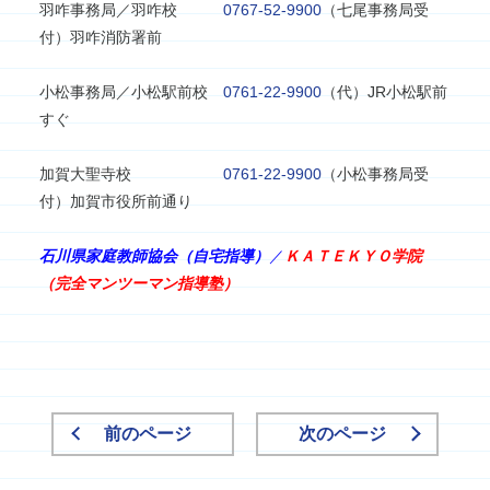
羽咋事務局／羽咋校
0767-52-9900
（七尾事務局受
付）羽咋消防署前
小松事務局／小松駅前校
0761-22-9900
（代）JR小松駅前
すぐ
加賀大聖寺校
0761-22-9900
（小松事務局受
付）加賀市役所前通り
石川県家庭教師協会（自宅指導）
／
ＫＡＴＥＫＹＯ学院
（完全マンツーマン指導塾）
前のページ
次のページ