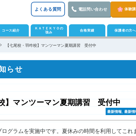
よくある質問
電話問い合わせ
体験
ＫＡＴＥＫＹＯの
コース紹介
合格実績
保護者の方へ
強み
【七尾校・羽咋校】マンツーマン夏期講習 受付中
知らせ
校】マンツーマン夏期講習 受付中
,
最新情報
最新情
プログラムを実施中です。夏休みの時間を利用してこれ