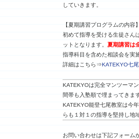
していきます。
【夏期講習プログラムの内容
初めて指導を受ける生徒さん
ットとなります。
夏期講習は
指導科目を含めた相談会を実
詳細はこちら⇒
KATEKYO
KATEKYOは完全マンツー
間帯も入塾順で埋まってきま
KATEKYO能登七尾教室は
らも１対１の指導を堅持し地
お問い合わせは下記フォーム